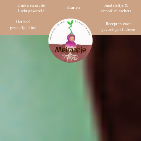
Kinderen uit de
Jaartafeltje &
Kaarten
Lichtjeswereld
kristallen stekers
Het heel
Recepten voor
gevoelige kind
gevoelige kinderen