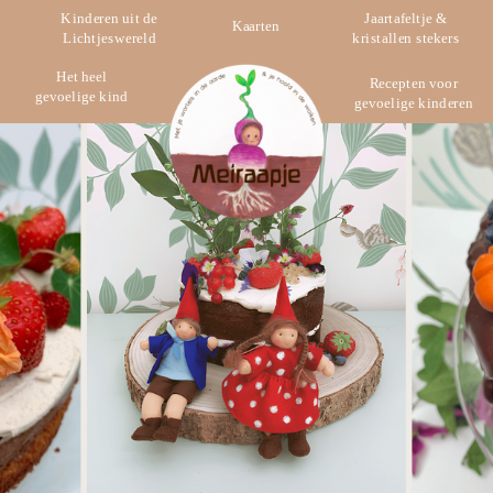
Kinderen uit de
Jaartafeltje &
Kaarten
Lichtjeswereld
kristallen stekers
Het heel
Recepten voor
gevoelige kind
gevoelige kinderen