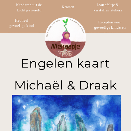
Kinderen uit de
Jaartafeltje &
Kaarten
Lichtjeswereld
kristallen stekers
Het heel
Recepten voor
gevoelige kind
gevoelige kinderen
Engelen kaart
Michaël & Draak