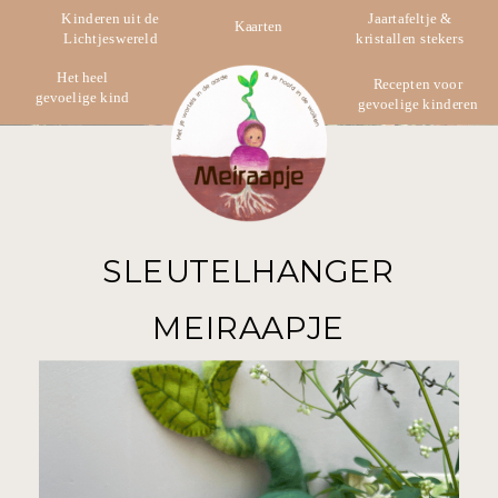
Kinderen uit de
Jaartafeltje &
Kaarten
Lichtjeswereld
kristallen stekers
Het heel
Recepten voor
gevoelige kind
gevoelige kinderen
SLEUTELHANGER
MEIRAAPJE